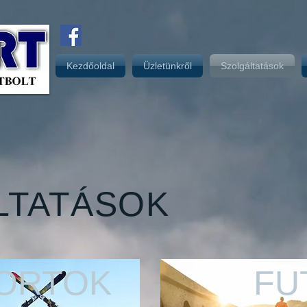
Kezdőoldal
Üzletünkről
Szolgáltatások
LTATÁSOK
PORTOK
FU