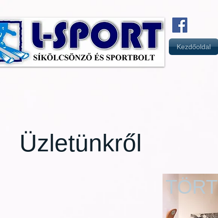
Kezdőoldal
Üzletünkről
TÖR