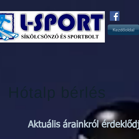
Kezdőoldal
Hótalp bérlés
Aktuális árainkról érdeklő